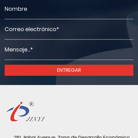
210 Jinhai Avenue, Zona de Desarrollo Económico