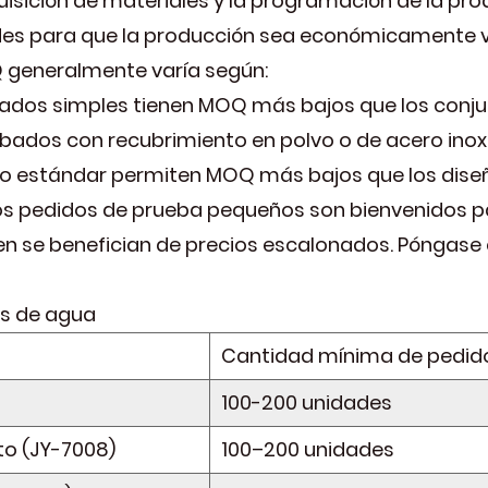
uisición de materiales y la programación de la pro
ades para que la producción sea económicamente v
Q generalmente varía según:
dos simples tienen MOQ más bajos que los conjun
cabados con recubrimiento en polvo o de acero ino
ogo estándar permiten MOQ más bajos que los dis
: los pedidos de prueba pequeños son bienvenidos
en se benefician de precios escalonados. Póngase
s de agua
Cantidad mínima de pedid
100-200 unidades
to (JY-7008)
100–200 unidades