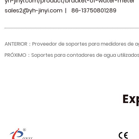
yh-jinyi.com/product/bracket-of-water-meter
sales2@yh-jinyi.com
| 86-13750801289
ANTERIOR：Proveedor de soportes para medidores de agu
PRÓXIMO：Soportes para contadores de agua utilizados 
Ex