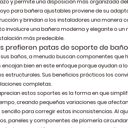
 plazo y permite una disposición más organizada deb
 apoyo para bañera ajustables proviene de su adapt
ucción y brindan a los instaladores una manera c
ecto involucre una bañera moderna y elegante o 
stalación más predecible.
s prefieren patas de soporte de baño 
ar sus baños, a menudo buscan componentes que 
es encajan bien en este enfoque porque ayudan a l
os estructurales. Sus beneficios prácticos los con
laciones completas.
precian estos soportes es la forma en que simplific
iempo, creando pequeñas variaciones que afectan 
sencillo para corregir estas inconsistencias. Al aj
ejos, paneles y componentes de plomería circundan