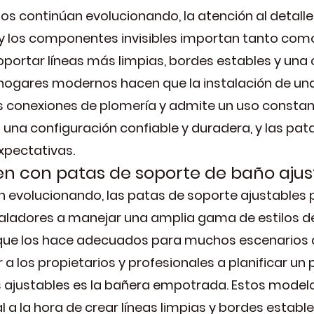
os continúan evolucionando, la atención al detall
y los componentes invisibles importan tanto como 
 soportar líneas más limpias, bordes estables y un
s hogares modernos hacen que la instalación de un
as conexiones de plomería y admite un uso constan
 una configuración confiable y duradera, y las pat
xpectativas.
en con patas de soporte de baño ajus
 evolucionando, las patas de soporte ajustables 
adores a manejar una amplia gama de estilos de ba
 que los hace adecuados para muchos escenarios
a los propietarios y profesionales a planificar un 
 ajustables es la bañera empotrada. Estos modelo
l a la hora de crear líneas limpias y bordes establ