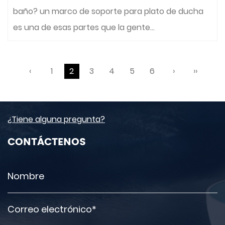
baño? un marco de soporte para plato de ducha
es una de esas partes que la gente...
‹
1
2
3
4
5
6
›
››
¿Tiene alguna pregunta?
CONTÁCTENOS