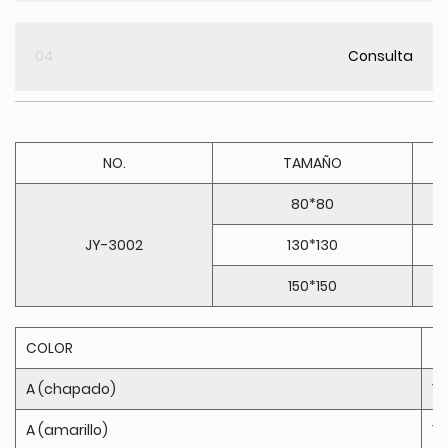
04
Consulta
NO.
TAMAÑO
80*80
JY-3002
130*130
150*150
COLOR
T
A (chapado)
10
A (amarillo)
10