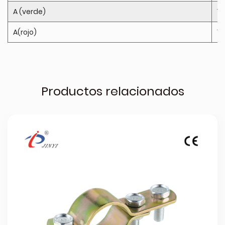
A (verde)
10
A(rojo)
10
Productos relacionados