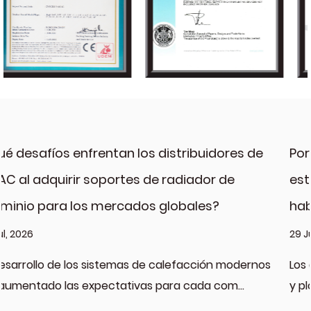
buidores de
Por qué los tanques de desacoplam
dor de
están convirtiendo en un artículo 
les?
habitual
29 Jul, 2026
cción modernos
Los distribuidores que almacenan hardw
a com...
y plomería están viendo pedidos repetido