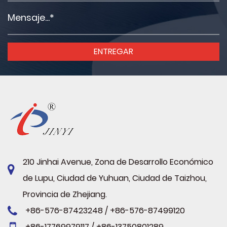
210 Jinhai Avenue, Zona de Desarrollo Económico
de Lupu, Ciudad de Yuhuan, Ciudad de Taizhou,
Provincia de Zhejiang.
+86-576-87423248 / +86-576-87499120
+86-17769979117 / +86-13750801289