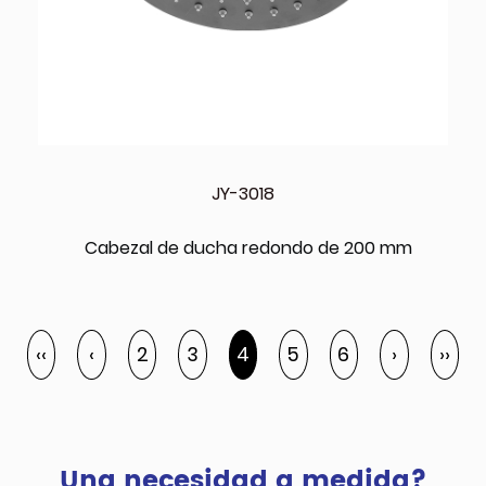
JY-3018
Cabezal de ducha redondo de 200 mm
‹‹
‹
2
3
4
5
6
›
››
Una necesidad a medida?